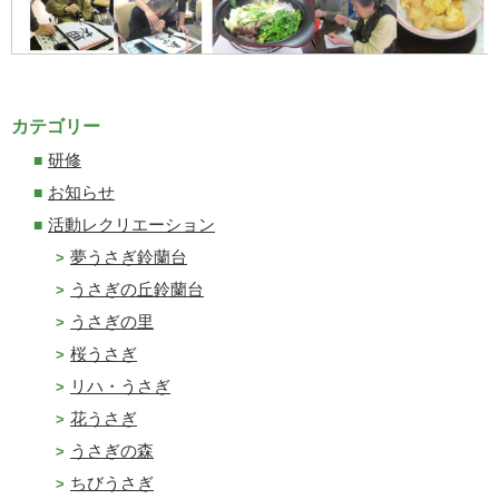
カテゴリー
研修
お知らせ
活動レクリエーション
夢うさぎ鈴蘭台
うさぎの丘鈴蘭台
うさぎの里
桜うさぎ
リハ・うさぎ
花うさぎ
うさぎの森
ちびうさぎ