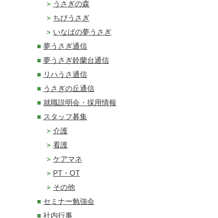
うさぎの森
ちびうさぎ
いなばの夢うさぎ
夢うさぎ通信
夢うさぎ鈴蘭台通信
リハうさ通信
うさぎの丘通信
就職説明会・採用情報
スタッフ募集
介護
看護
ケアマネ
PT・OT
その他
セミナー勉強会
社内行事