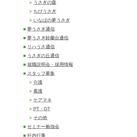
うさぎの森
ちびうさぎ
いなばの夢うさぎ
夢うさぎ通信
夢うさぎ鈴蘭台通信
リハうさ通信
うさぎの丘通信
就職説明会・採用情報
スタッフ募集
介護
看護
ケアマネ
PT・OT
その他
セミナー勉強会
社内行事