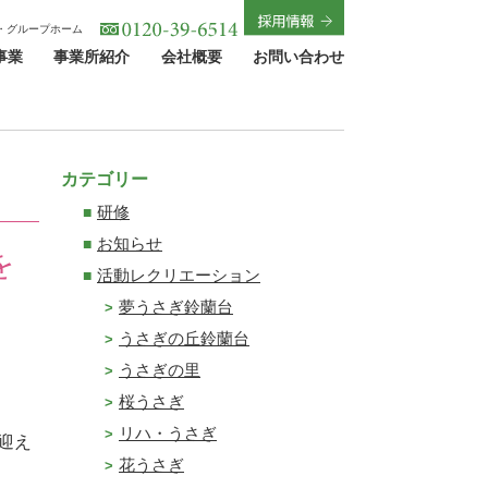
・グループホーム
事業
事業所紹介
会社概要
お問い合わせ
カテゴリー
研修
お知らせ
を
活動レクリエーション
夢うさぎ鈴蘭台
うさぎの丘鈴蘭台
うさぎの里
桜うさぎ
リハ・うさぎ
迎え
花うさぎ