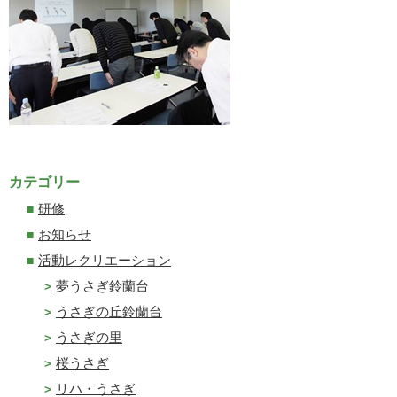
カテゴリー
研修
お知らせ
活動レクリエーション
夢うさぎ鈴蘭台
うさぎの丘鈴蘭台
うさぎの里
桜うさぎ
リハ・うさぎ