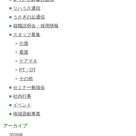
リハうさ通信
うさぎの丘通信
就職説明会・採用情報
スタッフ募集
介護
看護
ケアマネ
PT・OT
その他
セミナー勉強会
社内行事
イベント
地域貢献事業
アーカイブ
2026
年