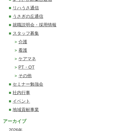
リハうさ通信
うさぎの丘通信
就職説明会・採用情報
スタッフ募集
介護
看護
ケアマネ
PT・OT
その他
セミナー勉強会
社内行事
イベント
地域貢献事業
アーカイブ
2026
年