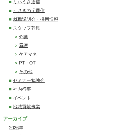
リハうさ通信
うさぎの丘通信
就職説明会・採用情報
スタッフ募集
介護
看護
ケアマネ
PT・OT
その他
セミナー勉強会
社内行事
イベント
地域貢献事業
アーカイブ
2026
年