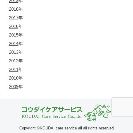
2019
年
2018
年
2017
年
2016
年
2015
年
2014
年
2013
年
2012
年
2011
年
2010
年
2009
年
Copyright ©KOUDAI care service all all rights reserved