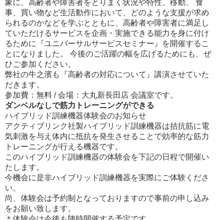
象に、高齢者や障害者をとりまく状況や特性、移動、 食
事、買い物など生活動作において、どのような支援が求め
られるのかなどを学ぶとともに、高齢者や障害者に満足し
ていただけるサービスを企画・実施できる能力を身に付け
るために『ユニバーサルサービスセミナー』を開催するこ
とになりました。 今後のご活躍の幅を広げるためにも、ぜ
ひご参加ください。
弊社の牛之濱も『高齢者の対応について』講演させていた
だきます。
参加費：無料 / 会場：大丸新長田店 会議室です。
ダンベルなしで筋力トレーニングができる
ハイブリッド訓練機器体験会のお知らせ
アクティブリンク社製ハイブリッド訓練機器は拮抗筋に電
気刺激を与え体内に抵抗を発生させることで効率的な筋力
トレーニングが行える機器です。
このハイブリッド訓練機器の体験会を下記の日程で開催い
たします。
今機会に是非ハイブリッド訓練機器を実際にご体験くださ
い。
尚、体験会は予約制となっておりますので事前の申し込み
をお願い致します。
＊体験会は今後も随時開催する予定です。