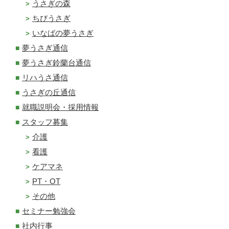
うさぎの森
ちびうさぎ
いなばの夢うさぎ
夢うさぎ通信
夢うさぎ鈴蘭台通信
リハうさ通信
うさぎの丘通信
就職説明会・採用情報
スタッフ募集
介護
看護
ケアマネ
PT・OT
その他
セミナー勉強会
社内行事