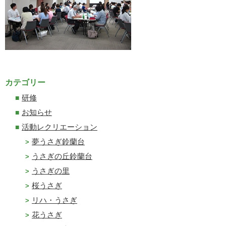
カテゴリー
研修
お知らせ
活動レクリエーション
夢うさぎ鈴蘭台
うさぎの丘鈴蘭台
うさぎの里
桜うさぎ
リハ・うさぎ
花うさぎ