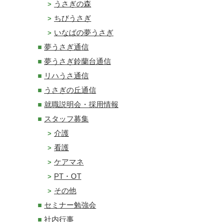
うさぎの森
ちびうさぎ
いなばの夢うさぎ
夢うさぎ通信
夢うさぎ鈴蘭台通信
リハうさ通信
うさぎの丘通信
就職説明会・採用情報
スタッフ募集
介護
看護
ケアマネ
PT・OT
その他
セミナー勉強会
社内行事