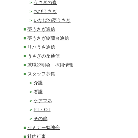
うさぎの森
ちびうさぎ
いなばの夢うさぎ
夢うさぎ通信
夢うさぎ鈴蘭台通信
リハうさ通信
うさぎの丘通信
就職説明会・採用情報
スタッフ募集
介護
看護
ケアマネ
PT・OT
その他
セミナー勉強会
社内行事