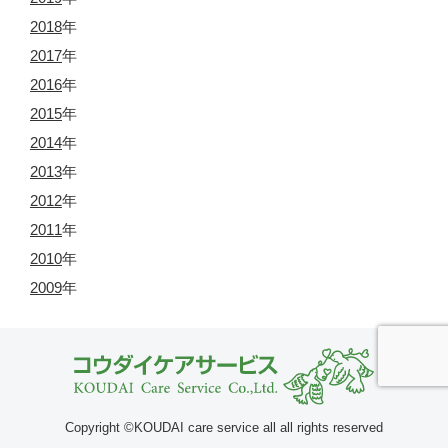
2018
年
2017
年
2016
年
2015
年
2014
年
2013
年
2012
年
2011
年
2010
年
2009
年
Copyright ©KOUDAI care service all all rights reserved