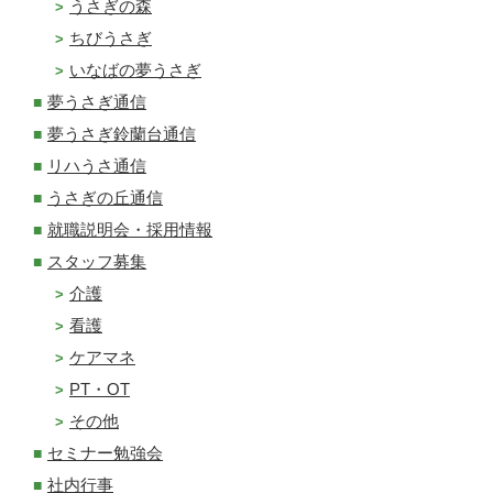
うさぎの森
ちびうさぎ
いなばの夢うさぎ
夢うさぎ通信
夢うさぎ鈴蘭台通信
リハうさ通信
うさぎの丘通信
就職説明会・採用情報
スタッフ募集
介護
看護
ケアマネ
PT・OT
その他
セミナー勉強会
社内行事