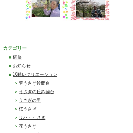
カテゴリー
研修
お知らせ
活動レクリエーション
夢うさぎ鈴蘭台
うさぎの丘鈴蘭台
うさぎの里
桜うさぎ
リハ・うさぎ
花うさぎ