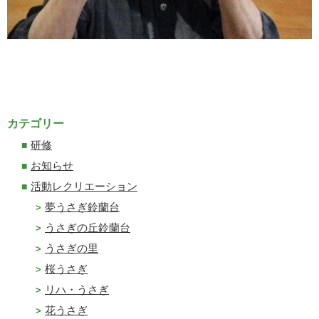
カテゴリー
研修
お知らせ
活動レクリエーション
夢うさぎ鈴蘭台
うさぎの丘鈴蘭台
うさぎの里
桜うさぎ
リハ・うさぎ
花うさぎ