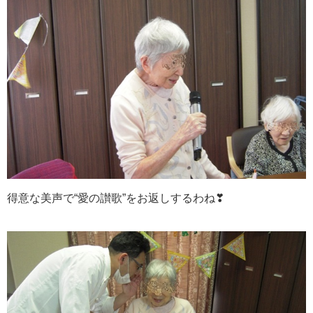
得意な美声で“愛の讃歌”をお返しするわね❣