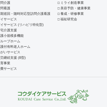
訪問介護
ミライ創造事業
訪問看護
美容予防・健康事業
定期巡回・随時対応型訪問介護看護
養成・研修事業
デイサービス
福祉研究会
イサービス (リハビリ特化型)
居宅介護支援
看護小規模多機能
グループホーム
介護付有料老人ホーム
障がいサービス
労継続支援 (B型)
保育事業
自費サービス