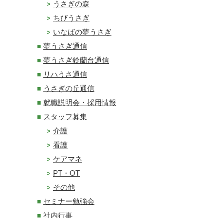
うさぎの森
ちびうさぎ
いなばの夢うさぎ
夢うさぎ通信
夢うさぎ鈴蘭台通信
リハうさ通信
うさぎの丘通信
就職説明会・採用情報
スタッフ募集
介護
看護
ケアマネ
PT・OT
その他
セミナー勉強会
社内行事