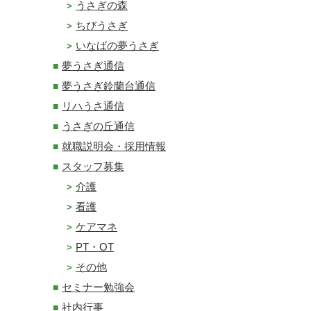
うさぎの森
ちびうさぎ
いなばの夢うさぎ
夢うさぎ通信
夢うさぎ鈴蘭台通信
リハうさ通信
うさぎの丘通信
就職説明会・採用情報
スタッフ募集
介護
看護
ケアマネ
PT・OT
その他
セミナー勉強会
社内行事