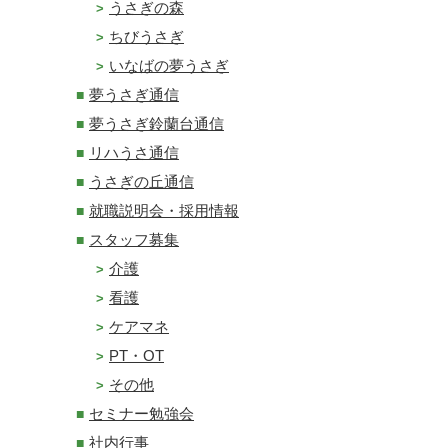
うさぎの森
ちびうさぎ
いなばの夢うさぎ
夢うさぎ通信
夢うさぎ鈴蘭台通信
リハうさ通信
うさぎの丘通信
就職説明会・採用情報
スタッフ募集
介護
看護
ケアマネ
PT・OT
その他
セミナー勉強会
社内行事