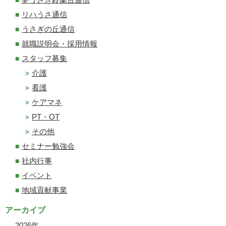
リハうさ通信
うさぎの丘通信
就職説明会・採用情報
スタッフ募集
介護
看護
ケアマネ
PT・OT
その他
セミナー勉強会
社内行事
イベント
地域貢献事業
アーカイブ
2026
年