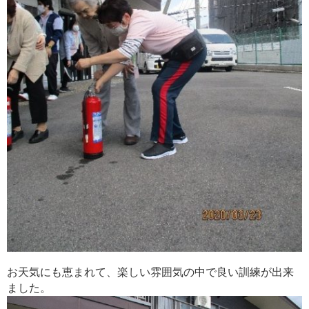
お天気にも恵まれて、楽しい雰囲気の中で良い訓練が出来
ました。