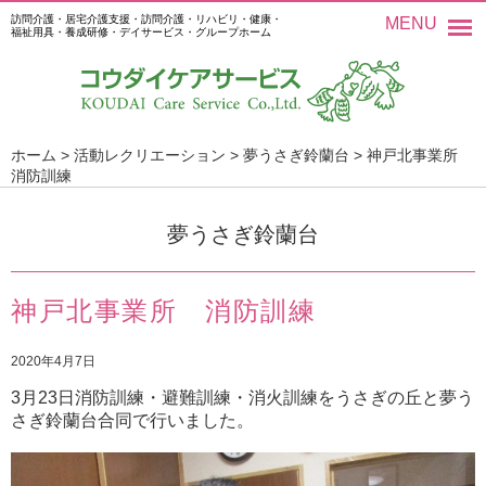
訪問介護・居宅介護支援・訪問介護・リハビリ・健康・
MENU
福祉用具・養成研修・デイサービス・グループホーム
ホーム
>
活動レクリエーション
>
夢うさぎ鈴蘭台
>
神戸北事業所
消防訓練
夢うさぎ鈴蘭台
神戸北事業所 消防訓練
2020年4月7日
3月23日消防訓練・避難訓練・消火訓練をうさぎの丘と夢う
さぎ鈴蘭台合同で行いました。