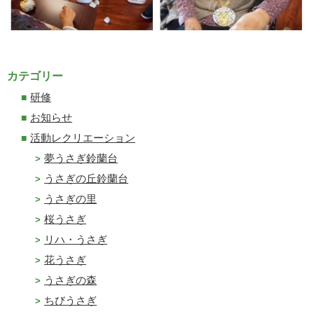
カテゴリー
研修
お知らせ
活動レクリエーション
夢うさぎ鈴蘭台
うさぎの丘鈴蘭台
うさぎの里
桜うさぎ
リハ・うさぎ
花うさぎ
うさぎの森
ちびうさぎ