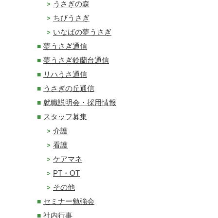
うさぎの森
ちびうさぎ
いなばの夢うさぎ
夢うさぎ通信
夢うさぎ鈴蘭台通信
リハうさ通信
うさぎの丘通信
就職説明会・採用情報
スタッフ募集
介護
看護
ケアマネ
PT・OT
その他
セミナー勉強会
社内行事