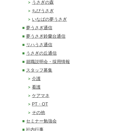
うさぎの森
ちびうさぎ
いなばの夢うさぎ
夢うさぎ通信
夢うさぎ鈴蘭台通信
リハうさ通信
うさぎの丘通信
就職説明会・採用情報
スタッフ募集
介護
看護
ケアマネ
PT・OT
その他
セミナー勉強会
社内行事