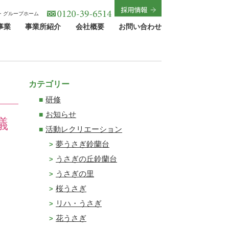
・グループホーム
事業
事業所紹介
会社概要
お問い合わせ
カテゴリー
研修
お知らせ
議
活動レクリエーション
夢うさぎ鈴蘭台
うさぎの丘鈴蘭台
うさぎの里
桜うさぎ
リハ・うさぎ
花うさぎ