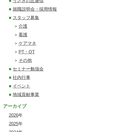
うさぎの丘通信
就職説明会・採用情報
スタッフ募集
介護
看護
ケアマネ
PT・OT
その他
セミナー勉強会
社内行事
イベント
地域貢献事業
アーカイブ
2026
年
2025
年