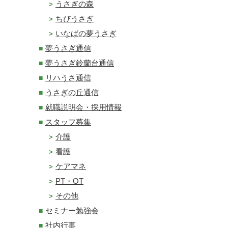
うさぎの森
ちびうさぎ
いなばの夢うさぎ
夢うさぎ通信
夢うさぎ鈴蘭台通信
リハうさ通信
うさぎの丘通信
就職説明会・採用情報
スタッフ募集
介護
看護
ケアマネ
PT・OT
その他
セミナー勉強会
社内行事