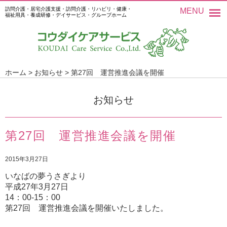
訪問介護・居宅介護支援・訪問介護・リハビリ・健康・
MENU
福祉用具・養成研修・デイサービス・グループホーム
ホーム
>
お知らせ
>
第27回 運営推進会議を開催
お知らせ
第27回 運営推進会議を開催
2015年3月27日
いなばの夢うさぎより
平成
27
年
3
月
27
日
14
：
00-15
：
00
第
27
回 運営推進会議を開催いたしました。