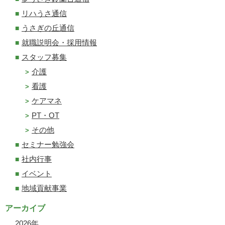
リハうさ通信
うさぎの丘通信
就職説明会・採用情報
スタッフ募集
介護
看護
ケアマネ
PT・OT
その他
セミナー勉強会
社内行事
イベント
地域貢献事業
アーカイブ
2026
年