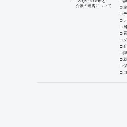
これからの医療と
介護の連携について
デ
就