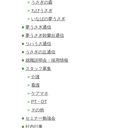
うさぎの森
ちびうさぎ
いなばの夢うさぎ
夢うさぎ通信
夢うさぎ鈴蘭台通信
リハうさ通信
うさぎの丘通信
就職説明会・採用情報
スタッフ募集
介護
看護
ケアマネ
PT・OT
その他
セミナー勉強会
社内行事