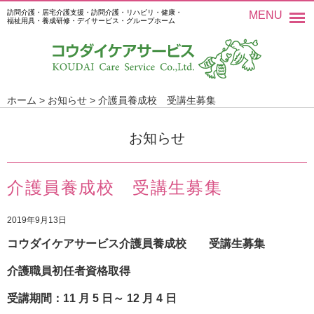
訪問介護・居宅介護支援・訪問介護・リハビリ・健康・
MENU
福祉用具・養成研修・デイサービス・グループホーム
ホーム
>
お知らせ
>
介護員養成校 受講生募集
お知らせ
介護員養成校 受講生募集
2019年9月13日
コウダイケアサービス介護員養成校 受講生募集
介護
職員初任者資格
取得
受講期間
：
11
月
5
日～
12
月
4
日