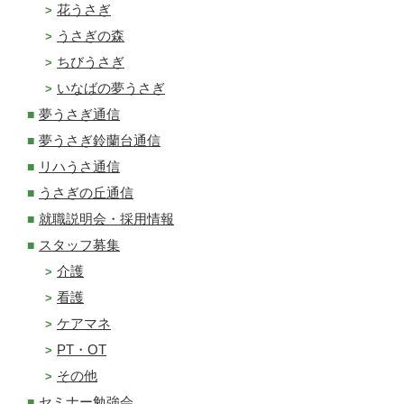
花うさぎ
うさぎの森
ちびうさぎ
いなばの夢うさぎ
夢うさぎ通信
夢うさぎ鈴蘭台通信
リハうさ通信
うさぎの丘通信
就職説明会・採用情報
スタッフ募集
介護
看護
ケアマネ
PT・OT
その他
セミナー勉強会