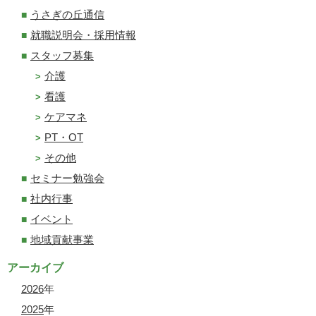
うさぎの丘通信
就職説明会・採用情報
スタッフ募集
介護
看護
ケアマネ
PT・OT
その他
セミナー勉強会
社内行事
イベント
地域貢献事業
アーカイブ
2026
年
2025
年