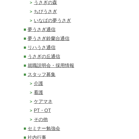
うさぎの森
ちびうさぎ
いなばの夢うさぎ
夢うさぎ通信
夢うさぎ鈴蘭台通信
リハうさ通信
うさぎの丘通信
就職説明会・採用情報
スタッフ募集
介護
看護
ケアマネ
PT・OT
その他
セミナー勉強会
社内行事