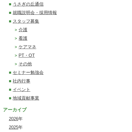
うさぎの丘通信
就職説明会・採用情報
スタッフ募集
介護
看護
ケアマネ
PT・OT
その他
セミナー勉強会
社内行事
イベント
地域貢献事業
アーカイブ
2026
年
2025
年