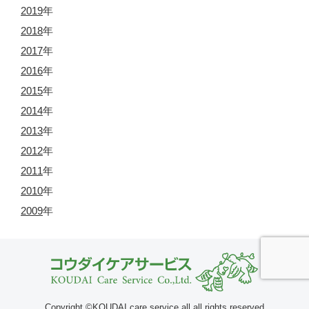
2019
年
2018
年
2017
年
2016
年
2015
年
2014
年
2013
年
2012
年
2011
年
2010
年
2009
年
Copyright ©KOUDAI care service all all rights reserved