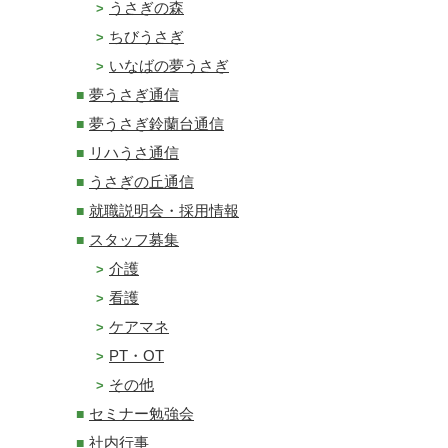
うさぎの森
ちびうさぎ
いなばの夢うさぎ
夢うさぎ通信
夢うさぎ鈴蘭台通信
リハうさ通信
うさぎの丘通信
就職説明会・採用情報
スタッフ募集
介護
看護
ケアマネ
PT・OT
その他
セミナー勉強会
社内行事