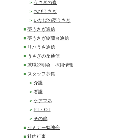
うさぎの森
ちびうさぎ
いなばの夢うさぎ
夢うさぎ通信
夢うさぎ鈴蘭台通信
リハうさ通信
うさぎの丘通信
就職説明会・採用情報
スタッフ募集
介護
看護
ケアマネ
PT・OT
その他
セミナー勉強会
社内行事