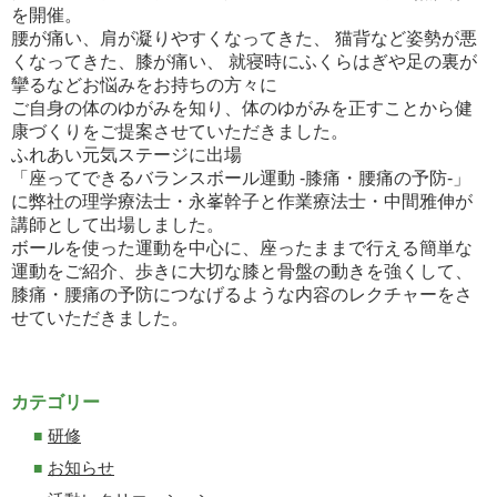
を開催。
腰が痛い、肩が凝りやすくなってきた、 猫背など姿勢が悪
くなってきた、膝が痛い、 就寝時にふくらはぎや足の裏が
攣るなどお悩みをお持ちの方々に
ご自身の体のゆがみを知り、体のゆがみを正すことから健
康づくりをご提案させていただきました。
ふれあい元気ステージに出場
「座ってできるバランスボール運動 -膝痛・腰痛の予防-」
に弊社の理学療法士・永峯幹子と作業療法士・中間雅伸が
講師として出場しました。
ボールを使った運動を中心に、座ったままで行える簡単な
運動をご紹介、歩きに大切な膝と骨盤の動きを強くして、
膝痛・腰痛の予防につなげるような内容のレクチャーをさ
せていただきました。
カテゴリー
研修
お知らせ