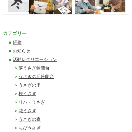
カテゴリー
研修
お知らせ
活動レクリエーション
夢うさぎ鈴蘭台
うさぎの丘鈴蘭台
うさぎの里
桜うさぎ
リハ・うさぎ
花うさぎ
うさぎの森
ちびうさぎ