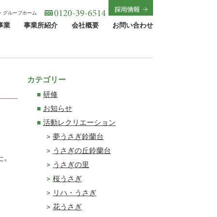
・グループホーム
事業
事業所紹介
会社概要
お問い合わせ
カテゴリー
研修
お知らせ
活動レクリエーション
夢うさぎ鈴蘭台
うさぎの丘鈴蘭台
た。
うさぎの里
桜うさぎ
リハ・うさぎ
花うさぎ