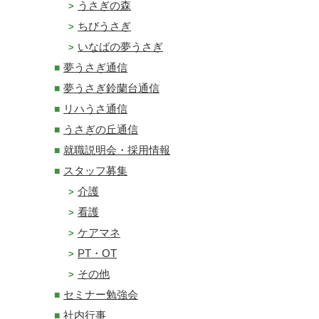
うさぎの森
ちびうさぎ
いなばの夢うさぎ
夢うさぎ通信
夢うさぎ鈴蘭台通信
リハうさ通信
うさぎの丘通信
就職説明会・採用情報
スタッフ募集
介護
看護
ケアマネ
PT・OT
その他
セミナー勉強会
社内行事